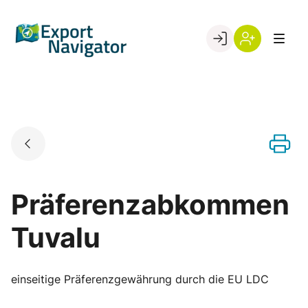
Skip
to
Go to landing page.
content
Willkommen
Register
beim
Export
Navigator
Präferenzabkommen
Tuvalu
einseitige Präferenzgewährung durch die EU LDC