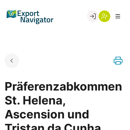
Skip
to
Go to landing page.
content
Willkommen
Register
beim
Export
Navigator
Präferenzabkommen
St. Helena,
Ascension und
Tristan da Cunha