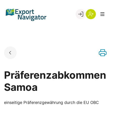
Skip
to
Go to landing page.
content
Willkommen
Register
beim
Export
Navigator
Präferenzabkommen
Samoa
einseitige Präferenzgewährung durch die EU OBC