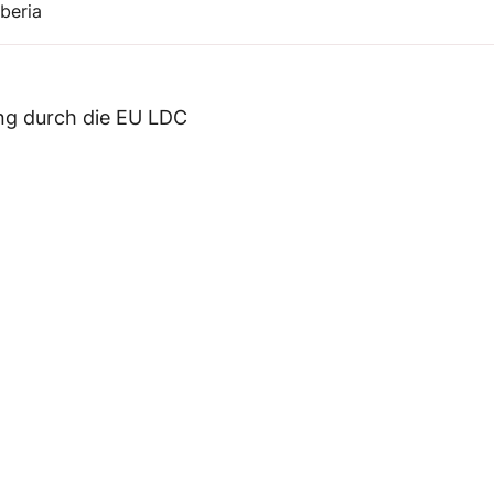
beria
ng durch die EU LDC
uf
Leistungsverzeichnis