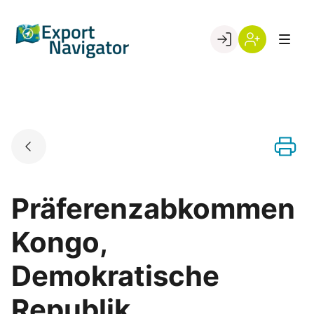
Skip
to
Go to landing page.
content
Willkommen
Register
beim
Export
Navigator
Präferenzabkommen
Kongo,
Demokratische
Republik