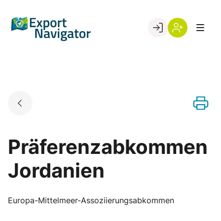
Skip
to
Go to landing page.
content
Willkommen
Register
beim
Export
Navigator
Präferenzabkommen
Jordanien
Europa-Mittelmeer-Assoziierungsabkommen