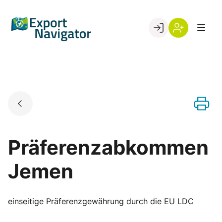
Skip
to
Go to landing page.
content
Willkommen
Register
beim
Export
Navigator
Präferenzabkommen
Jemen
einseitige Präferenzgewährung durch die EU LDC