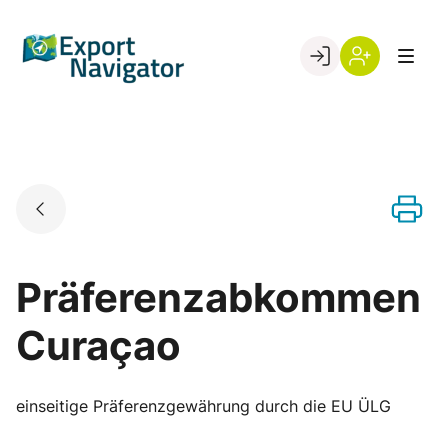
Skip
to
Go to landing page.
content
Willkommen
Register
beim
Export
Navigator
Präferenzabkommen
Curaçao
einseitige Präferenzgewährung durch die EU ÜLG