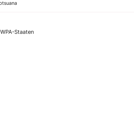
otsuana
-WPA-Staaten
uf
Leistungsverzeichnis