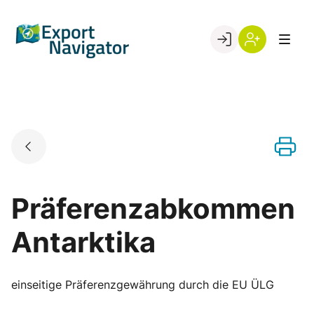
Skip
to
Go to landing page.
content
Willkommen
Register
beim
Export
Navigator
Präferenzabkommen
Antarktika
einseitige Präferenzgewährung durch die EU ÜLG