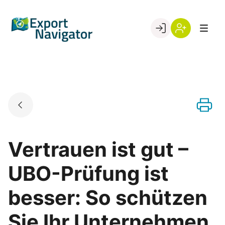
Skip
to
Go to landing page.
content
Willkommen
Register
beim
Export
Navigator
Vertrauen ist gut –
UBO-Prüfung ist
besser: So schützen
Sie Ihr Unternehmen