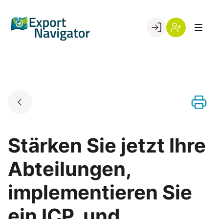
Skip
to
Go to landing page.
content
Willkommen
Register
beim
Export
Navigator
Stärken Sie jetzt Ihre
Abteilungen,
implementieren Sie
ein ICP, und