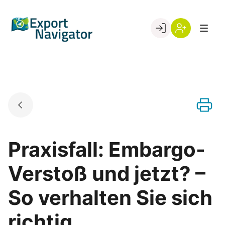
Skip
to
Go to landing page.
content
Willkommen
Register
beim
Export
Navigator
Praxisfall: Embargo-
Verstoß und jetzt? –
So verhalten Sie sich
richtig