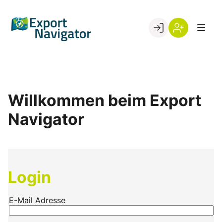
Skip
to
Go to landing page.
content
Willkommen
Register
beim
Export
Navigator
Willkommen beim Export
Navigator
Login