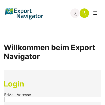
Skip
to
Go to landing page.
content
Willkommen
Register
beim
Export
Navigator
Willkommen beim Export
Navigator
Login