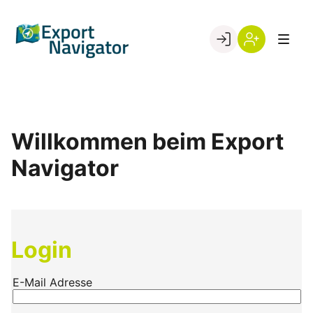
Skip
to
Go to landing page.
content
Willkommen
Register
beim
Export
Navigator
Willkommen beim Export
Navigator
Login