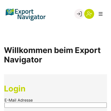
Skip
to
Go to landing page.
content
Willkommen
Register
beim
Export
Navigator
Willkommen beim Export
Navigator
Login