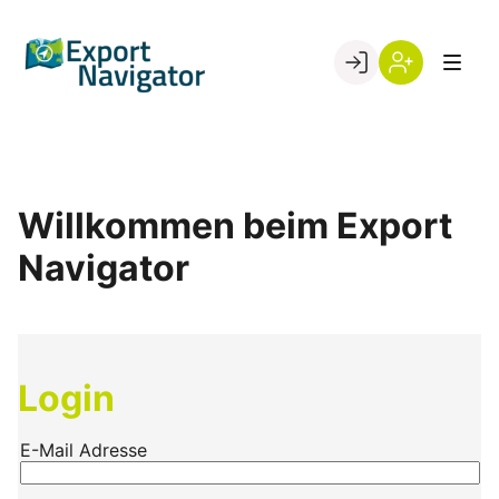
Skip
to
Go to landing page.
content
Willkommen
Register
beim
Export
Navigator
Willkommen beim Export
Navigator
Login