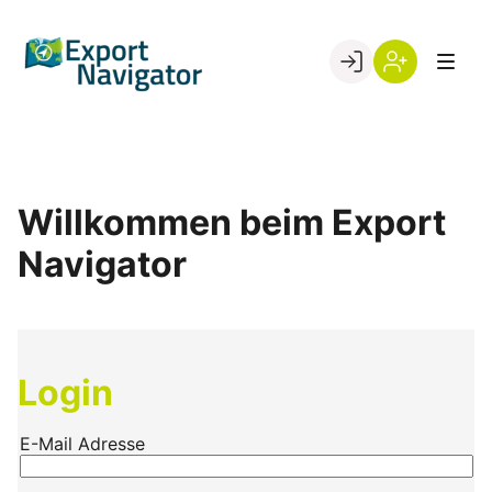
Skip
to
Go to landing page.
content
Willkommen
Register
beim
Export
Navigator
Willkommen beim Export
Navigator
Login