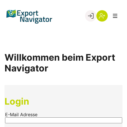
Skip
to
Go to landing page.
content
Willkommen
Register
beim
Export
Navigator
Willkommen beim Export
Navigator
Login