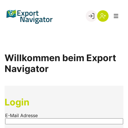
Skip
to
Go to landing page.
content
Willkommen
Register
beim
Export
Navigator
Willkommen beim Export
Navigator
Login