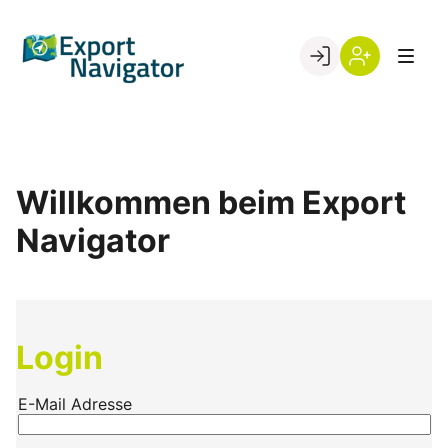
Skip
to
Go to landing page.
content
Willkommen
Register
beim
Export
Navigator
Willkommen beim Export
Navigator
Login