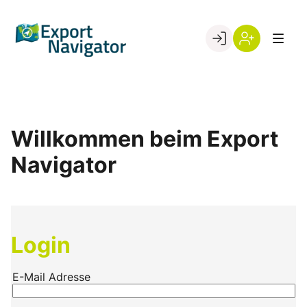
Skip
to
Go to landing page.
content
Willkommen
Register
beim
Export
Navigator
Willkommen beim Export
Navigator
Login