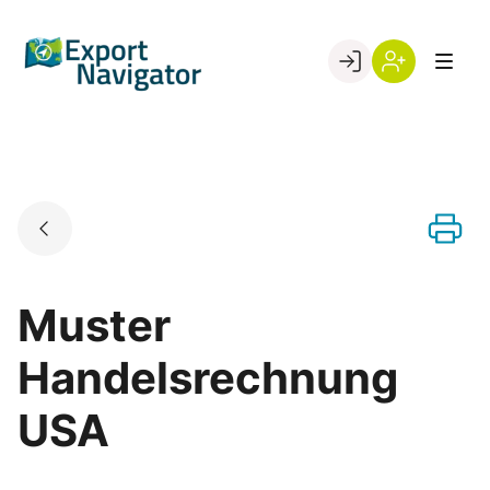
Skip
to
Go to landing page.
content
Willkommen
Register
beim
Export
Navigator
Muster
Handelsrechnung
USA