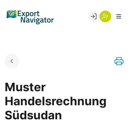
Skip
to
Go to landing page.
content
Willkommen
Register
beim
Export
Navigator
Muster
Handelsrechnung
Südsudan