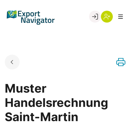
Skip
to
Go to landing page.
content
Willkommen
Register
beim
Export
Navigator
Muster
Handelsrechnung
Saint-Martin