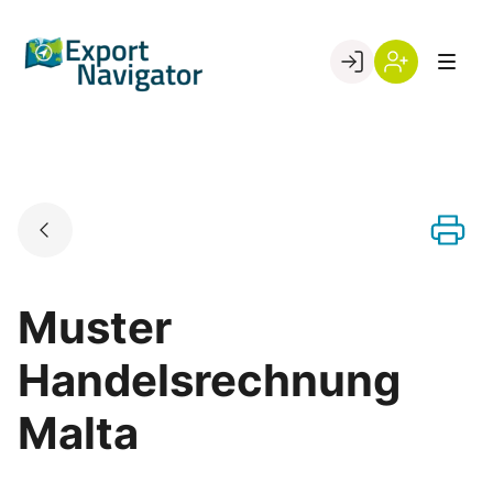
Skip
to
Go to landing page.
content
Willkommen
Register
beim
Export
Navigator
Muster
Handelsrechnung
Malta