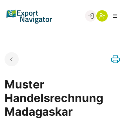
Skip
to
Go to landing page.
content
Willkommen
Register
beim
Export
Navigator
Muster
Handelsrechnung
Madagaskar