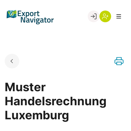
Skip
to
Go to landing page.
content
Willkommen
Register
beim
Export
Navigator
Muster
Handelsrechnung
Luxemburg