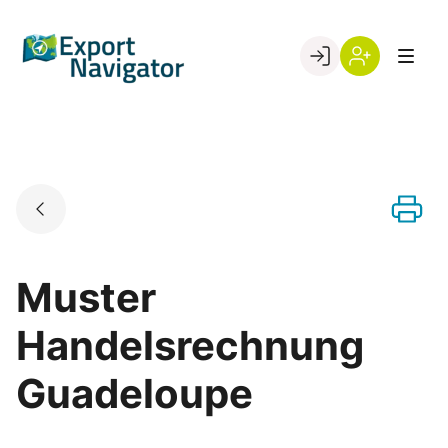
Skip
to
Go to landing page.
content
Willkommen
Register
beim
Export
Navigator
Muster
Handelsrechnung
Guadeloupe