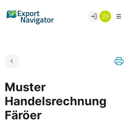
Skip
to
Go to landing page.
content
Willkommen
Register
beim
Export
Navigator
Muster
Handelsrechnung
Färöer